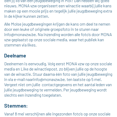
Ben jij lid van een jeugdbeweging in Mol? Dan hebben wij goed
nieuws. MONA vzw organiseert een winactie waarbij jullie kans
maken op een mooie prijs en tegelijk jullie jeugdbeweging extra
in de kijker kunnen zetten.
Alle Molse jeugdbewegingen krijgen de kans om deel te nemen
door een leuke of originele groepsfoto in te sturen naar
info@monavzw.be. Na inzending worden alle foto’s door MONA
vzw geplaatst op onze sociale media, waar het publiek kan
stemmen via likes.
Deelname
Deelnemen is eenvoudig. Volg eerst MONA vzw op onze sociale
media en Like de winactiepost, zo blijven jullie op de hoogte
van de winactie. Stuur daarna één foto van jullie jeugdbeweging
in via e-mail naarinfo@monavzw.be, ten laatste op 5 mei.
Vergeet niet om jullie contactgegevens en het aantal leden van
jullie jeugdbeweging te vermelden. Per jeugdbeweging wordt
slechts een inzending toegelaten.
Stemmen:
Vanaf 8 mei verschijnen alle ingezonden foto’s op onze sociale