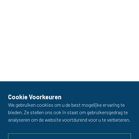
Cookie Voorkeuren
We gebruiken cookies om u de best mogelijke ervaring te
bieden. Ze stellen ons ook in staat om gebruikersgedrag te
analyseren om de website voortdurend voor u te verbeteren.
Contact
Heb je vragen of wil je meer weten? Neem contact met ons